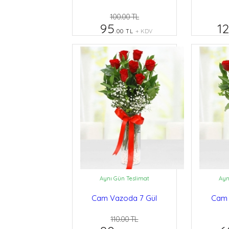
100.00 TL
95
12
.00 TL
+ KDV
Aynı Gün Teslimat
Ayn
Cam Vazoda 7 Gül
Cam 
110.00 TL