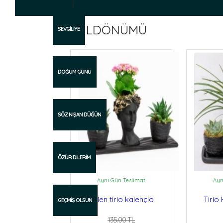
YILDÖNÜMÜ
SEVGİLİYE
DOĞUM GÜNÜ
SÖZ NİŞAN DÜĞÜN
ÖZÜR DİLERİM
Aynı Gün Teslimat
Ayn
Helen tirio kalençio
Tirio
GEÇMİŞ OLSUN
sukulent
135.00 TL