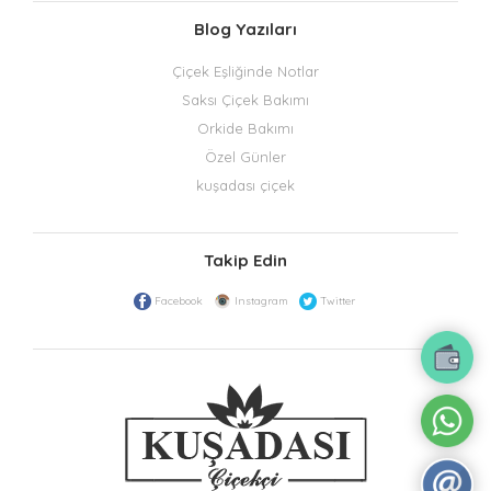
Blog Yazıları
Çiçek Eşliğinde Notlar
Saksı Çiçek Bakımı
Orkide Bakımı
Özel Günler
kuşadası çiçek
Takip Edin
Facebook
Instagram
Twitter