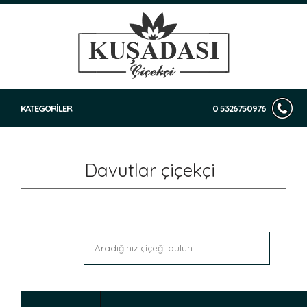
KATEGORİLER
0 5326750976
Davutlar çiçekçi