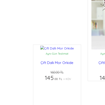
Aynı Gün Teslimat
Ayn
Çift Dallı Mor Orkide
Çift
160.00 TL
145
14
.00 TL
+ KDV