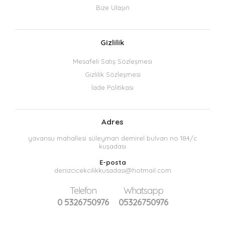
Bize Ulaşın
Gizlilik
Mesafeli Satış Sözleşmesi
Gizlilik Sözleşmesi
İade Politikası
Adres
yavansu mahallesi süleyman demirel bulvarı no 184/c
kuşadası
E-posta
denizcicekcilikkusadasi@hotmail.com
Telefon
Whatsapp
0 5326750976
05326750976