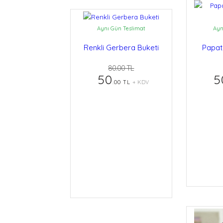
Aynı Gün Teslimat
Ayn
Renkli Gerbera Buketi
Papat
80.00 TL
50
5
.00 TL
+ KDV