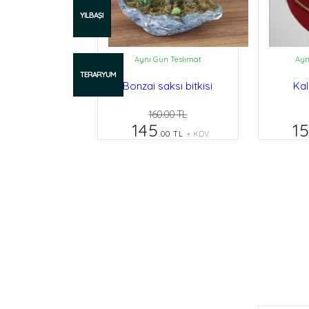
YILBAŞI
Aynı Gün Teslimat
Ayn
TERARYUM
Bonzai saksı bitkisi
Kal
160.00 TL
145
1
.00 TL
+ KDV