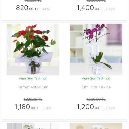
960.00 TL
1,500.00 TL
820
1,400
.00 TL
+ KDV
.00 TL
+ KDV
Aynı Gün Teslimat
Aynı Gün Teslimat
Kırmızı Antoryum
Çiftli Mor Orkide
1,220.00 TL
1,300.00 TL
1,180
1,200
.00 TL
+ KDV
.00 TL
+ KDV