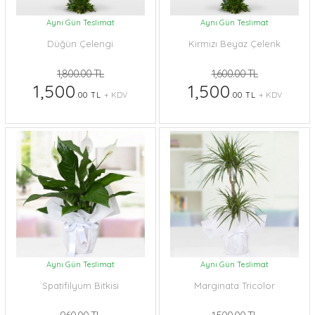
Aynı Gün Teslimat
Aynı Gün Teslimat
Düğün Çelengi
Kırmızı Beyaz Çelenk
1,800.00 TL
1,600.00 TL
1,500
1,500
.00 TL
+ KDV
.00 TL
+ KDV
Aynı Gün Teslimat
Aynı Gün Teslimat
Spatifilyum Bitkisi
Marginata Tricolor