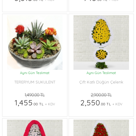
Aynı Gün Teslimat
Aynı Gün Teslimat
TERERYUM SUKULENT
Çift Katlı Düğün Çelenk
1,490.00 TL
2,900.00 TL
1,455
2,550
.00 TL
+ KDV
.00 TL
+ KDV