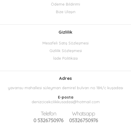
Ödeme Bildirimi
Bize Ulaşın
Gizlilik
Mesafeli Satış Sözleşmesi
Gizlilik Sözleşmesi
İade Politikası
Adres
yavansu mahallesi süleyman demirel bulvarı no 184/c kuşadası
E-posta
denizcicekcilikkusadasi@hotmail.com
Telefon
Whatsapp
0 5326750976
05326750976