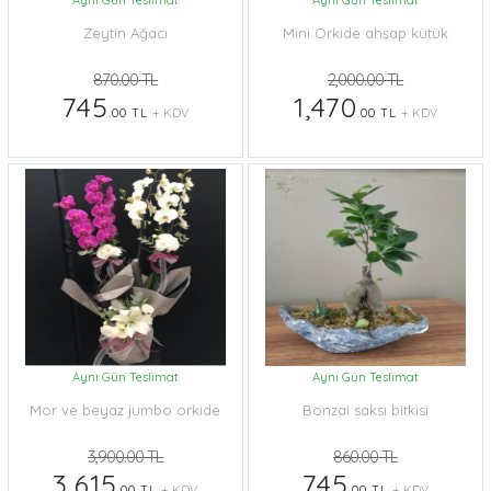
Aynı Gün Teslimat
Aynı Gün Teslimat
Zeytin Ağacı
Mini Orkide ahşap kütük
870.00 TL
2,000.00 TL
745
1,470
.00 TL
+ KDV
.00 TL
+ KDV
Aynı Gün Teslimat
Aynı Gün Teslimat
Mor ve beyaz jumbo orkide
Bonzai saksı bitkisi
3,900.00 TL
860.00 TL
3,615
745
.00 TL
+ KDV
.00 TL
+ KDV