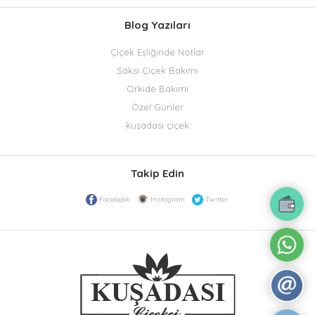
Blog Yazıları
Çiçek Eşliğinde Notlar
Saksı Çiçek Bakımı
Orkide Bakımı
Özel Günler
kuşadası çiçek
Takip Edin
Facebook
Instagram
Twitter