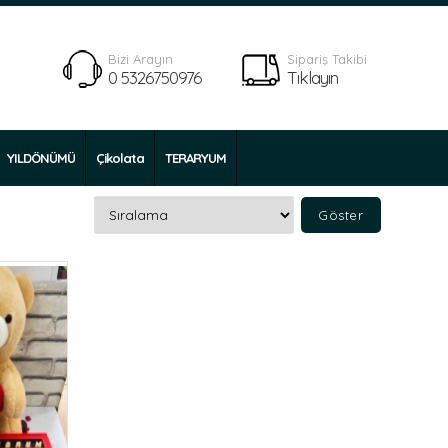
Bizi Arayın
Sipariş Takibi
0 5326750976
Tıklayın
YILDÖNÜMÜ
Çikolata
TERARYUM