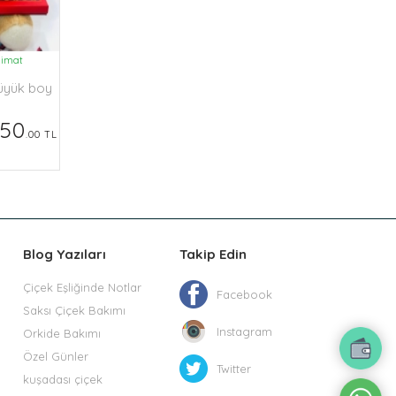
limat
büyük boy
350
.00 TL
Blog Yazıları
Takip Edin
Çiçek Eşliğinde Notlar
Facebook
Saksı Çiçek Bakımı
Instagram
Orkide Bakımı
Özel Günler
Twitter
kuşadası çiçek