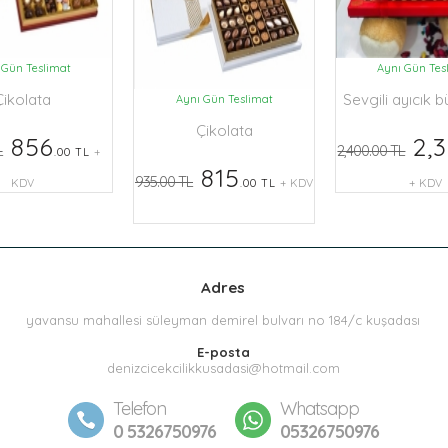
 Gün Teslimat
Aynı Gün Tes
Çikolata
Sevgili ayıcık 
Aynı Gün Teslimat
Çikolata
856
2,
L
2,400.00 TL
.00 TL
+
815
935.00 TL
KDV
.00 TL
+ KDV
+ KDV
Adres
yavansu mahallesi süleyman demirel bulvarı no 184/c kuşadası
E-posta
denizcicekcilikkusadasi@hotmail.com
Telefon
Whatsapp
0 5326750976
05326750976