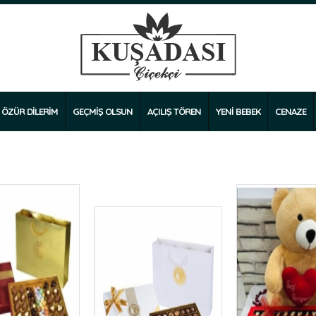
ÖZÜR DİLERİM
GEÇMİŞ OLSUN
AÇILIŞ TÖREN
YENİ BEBEK
CENAZE