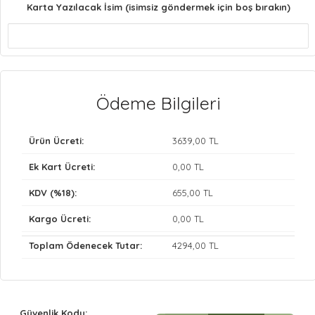
Karta Yazılacak İsim (isimsiz göndermek için boş bırakın)
Ödeme Bilgileri
Ürün Ücreti:
3639
,00 TL
Ek Kart Ücreti:
0
,00 TL
KDV (%18):
655
,00 TL
Kargo Ücreti:
0
,00 TL
Toplam Ödenecek Tutar:
4294
,00 TL
Güvenlik Kodu: