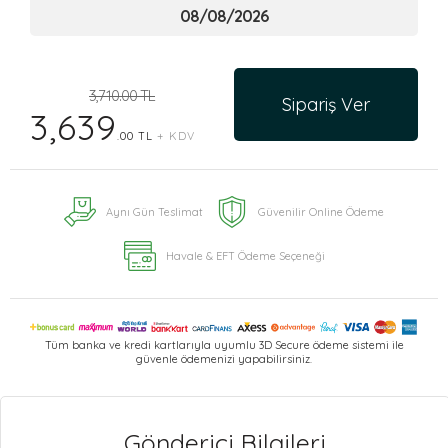
3,710.00 TL
Sipariş Ver
3,639
.00 TL
+ KDV
Aynı Gün Teslimat
Güvenilir Online Ödeme
Havale & EFT Ödeme Seçeneği
Tüm banka ve kredi kartlarıyla uyumlu 3D Secure ödeme sistemi ile
güvenle ödemenizi yapabilirsiniz.
Gönderici Bilgileri