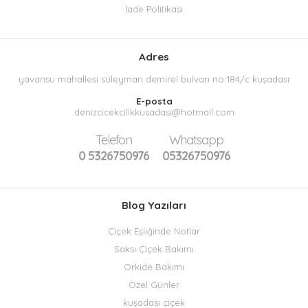
İade Politikası
Adres
yavansu mahallesi süleyman demirel bulvarı no 184/c kuşadası
E-posta
denizcicekcilikkusadasi@hotmail.com
Telefon
Whatsapp
0 5326750976
05326750976
Blog Yazıları
Çiçek Eşliğinde Notlar
Saksı Çiçek Bakımı
Orkide Bakımı
Özel Günler
kuşadası çiçek